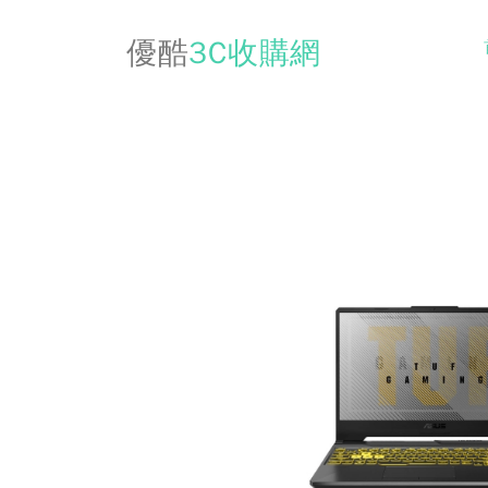
優酷
3C收購網