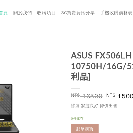
首頁
關於我們
收購項目
3C買賣資訊分享
手機收購價格表
ASUS FX506L
10750H/16G/5
利品]
NT$
16500
NT$
150
裸裝 狀態良好 降價出售
0件庫存
點擊購買