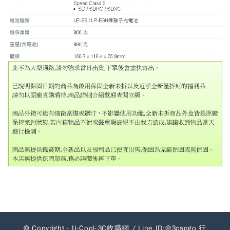
© Copyright -
U-Cool-3C收購網
/ Line ID:@3csogo 行