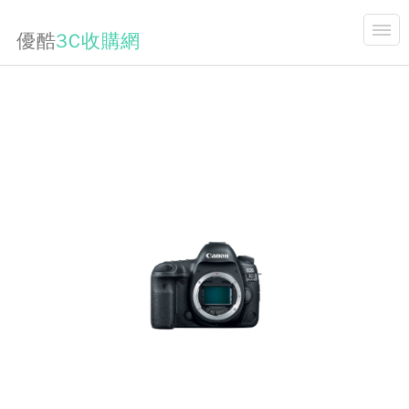
優酷
3C收購網
開合
商品說明
首頁
關於我們
收購項目
3C買賣資訊分享
手機收購價格表
3C,維修,升級,相關新聞
商品購買
連絡我們