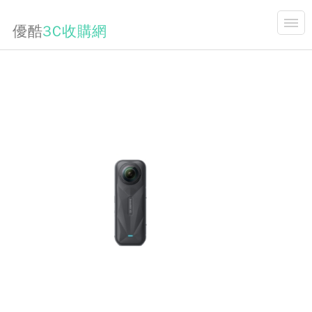
優酷
3C收購網
開合
商品說明
首頁
關於我們
收購項目
3C買賣資訊分享
手機收購價格表
3C,維修,升級,相關新聞
商品購買
連絡我們