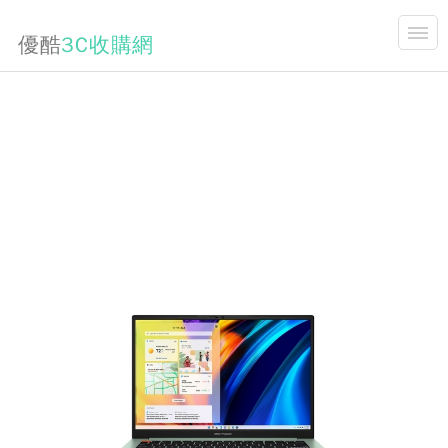
優酷
3C收購網
開合
商品說明
首頁
關於我們
收購項目
3C買賣資訊分享
手機收購價格表
3C,維修,升級,相關新聞
商品購買
連絡我們