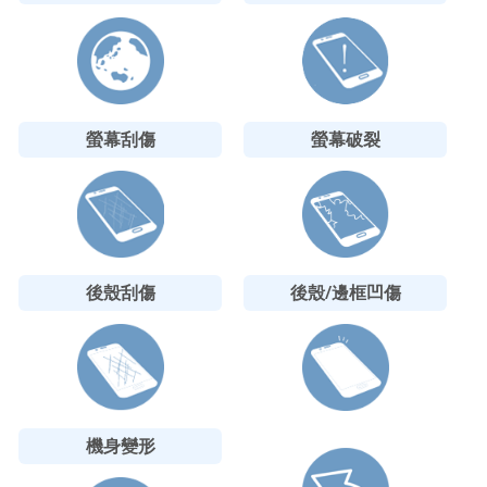
螢幕刮傷
螢幕破裂
後殼刮傷
後殼/邊框凹傷
機身變形