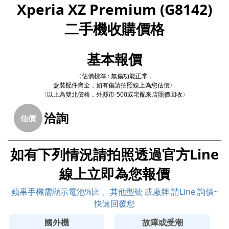
Xperia XZ Premium (G8142)
二手機收購價格
基本報價
〈估價標準 : 無傷功能正常，
盒裝配件齊全，如有傷請拍照線上為您估價〉
〈以上為雙北價格，外縣市-500或宅配來店照價回收〉
洽詢
估價
如有下列情況請拍照透過官方Line
線上立即為您報價
蘋果手機需顯示電池%比 。其他型號 或廠牌 請Line 詢價~
快速回覆您
國外機
故障或受潮