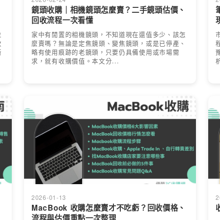
、
鏡頭收購｜相機鏡頭怎麼賣？二手鏡頭估價、
回收流程一次看懂
位
家中有閒置的相機鏡頭，不知道現在還值多少、該怎
收
麼賣嗎？無論是定焦鏡頭、變焦鏡頭，或是已停產、
新
略有使用痕跡的老鏡頭，只要仍具備使用或市場需
求，就有收購價值。本文分...
2026-01-13
2
MacBook 收購怎麼賣才不吃虧？回收價格、
流程與估價重點一次整理