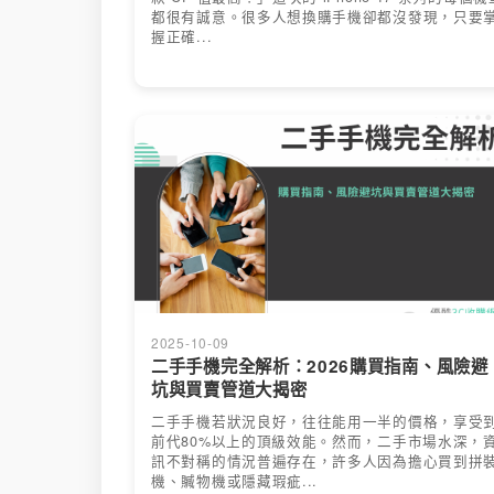
都很有誠意。很多人想換購手機卻都沒發現，只要
握正確...
2025-10-09
二手手機完全解析：2026購買指南、風險避
坑與買賣管道大揭密
二手手機若狀況良好，往往能用一半的價格，享受
前代80%以上的頂級效能。然而，二手市場水深，
訊不對稱的情況普遍存在，許多人因為擔心買到拼
機、贓物機或隱藏瑕疵...