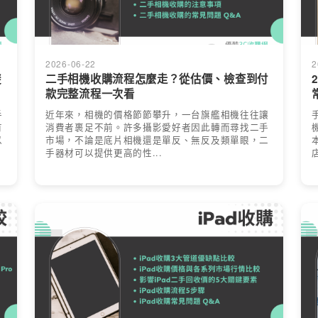
2026-06-22
2
避
二手相機收購流程怎麼走？從估價、檢查到付
款完整流程一次看
手
近年來，相機的價格節節攀升，一台旗艦相機往往讓
有
消費者裹足不前。許多攝影愛好者因此轉而尋找二手
以
市場，不論是底片相機還是單反、無反及類單眼，二
手器材可以提供更高的性...