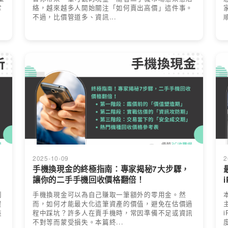
掌
絡，越來越多人開始關注「如何賣出高價」這件事。
不過，比價管道多、資訊...
2025-10-09
2
手機換現金的終極指南：專家揭秘7大步驟，
讓你的二手手機回收價格翻倍！
到
手機換現金可以為自己賺取一筆額外的零用金。然
資
而，如何才能最大化這筆資產的價值，避免在估價過
裝
程中踩坑？許多人在賣手機時，常因準備不足或資訊
不對等而蒙受損失。本篇終...
度