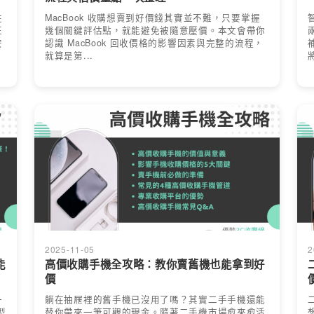
往
MacBook 收購想賣到好價錢其實並不難，只要掌握
正
幾個關鍵評估點，就能避免被隨意壓價。本文會帶你
安
認識 MacBook 回收價格的影響因素與完整的流程，
就算是第...
2025-11-05
2
能
高價收購手機全攻略：教你賣舊機也能拿到好
價
一
躺在抽屜裡的舊手機已沒用了嗎？其實二手手機還能
型
替你帶來一筆可觀的現金。隨著二手機市場愈來愈活