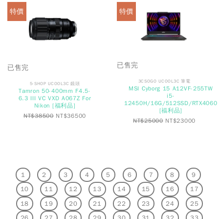
特價
特價
已售完
已售完
3CSOGO UCOOL3C 筆電
5-SHOP UCOOL3C 鏡頭
MSI Cyborg 15 A12VF-255TW
Tamron 50-400mm F4.5-
i5-
6.3 III VC VXD A067Z For
12450H/16G/512SSD/RTX4060
Nikon [福利品]
[福利品]
NT$
38500
NT$
36500
NT$
25000
NT$
23000
1
2
3
4
5
6
7
8
9
10
11
12
13
14
15
16
17
18
19
20
21
22
23
24
25
26
27
28
29
30
31
32
33