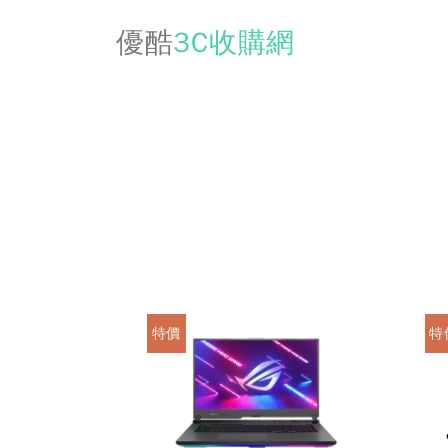
優酷
3C收購網
特價
特