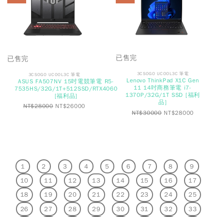
已售完
已售完
3CSOGO UCOOL3C 筆電
3CSOGO UCOOL3C 筆電
Lenovo ThinkPad X1C Gen
ASUS FA507NV 15吋電競筆電 R5-
11 14吋商務筆電 i7-
7535HS/32G/1T+512SSD/RTX4060
1370P/32G/1T SSD [福利
[福利品]
品]
NT$
28000
NT$
26000
NT$
30000
NT$
28000
1
2
3
4
5
6
7
8
9
10
11
12
13
14
15
16
17
18
19
20
21
22
23
24
25
26
27
28
29
30
31
32
33