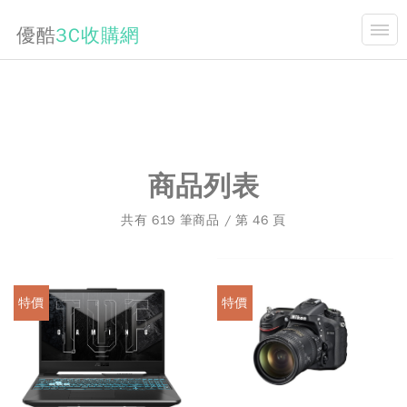
優酷
3C收購網
開合
關於我們
最新消息
二手3C買賣知識
商品列表
手機收購價格表
共有 619 筆商品 / 第 46 頁
常見問題
商品購買
特價
特價
連絡我們