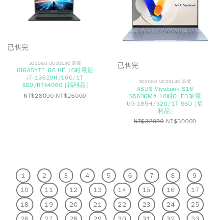
已售完
3CSOGO UCOOL3C 筆電
已售完
GIGABYTE G6 KF 16吋電競
i7-13620H/16G/1T
3CSOGO UCOOL3C 筆電
SSD/RTX4060 [福利品]
ASUS Vivobook S16
NT$
28000
NT$
26000
S5606MA 16吋OLED筆電
U9-185H/32G/1T SSD [福
利品]
NT$
32000
NT$
30000
1
2
3
4
5
6
7
8
9
10
11
12
13
14
15
16
17
18
19
20
21
22
23
24
25
26
27
28
29
30
31
32
33